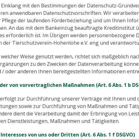
 Einklang mit den Bestimmungen der Datenschutz-Grundv
en anwendbaren Datenschutzvorschriften. Wir verarbeiten
r Pflege der laufenden Förderbeziehung und um Ihnen Inf
en. An das mit dem Bankeinzug beauftragte Kreditinstitut üb
es erforderlich ist. Im Übrigen werden personenbezogene D
nen der Tierschutzverein-Hohenlohe e.V. eng und verantwo
 welcher Weise genutzt werden, richtet sich maßgeblich nac
 Ergänzungen zu den Zwecken der Datenverarbeitung können
d / oder anderen Ihnen bereitgestellten Informationen ent
oder von vorvertraglichen Maßnahmen (Art. 6 Abs. 1 b D
rfolgt zur Durchführung unserer Verträge mit Ihnen und d
ttungen sowie zur Durchführung von Maßnahmen und Tätig
ondere dient die Verarbeitung damit der Erbringung von Le
gen Dienstleistungen, Maßnahmen und Tätigkeiten.
nteresses von uns oder Dritten (Art. 6 Abs. 1 f DSGVO)