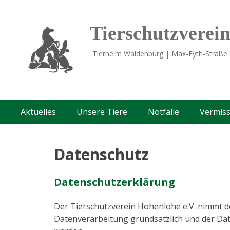
Tierschutzverei
Tierheim Waldenburg | Max-Eyth-Straße 
Primäres
Springe
Aktuelles
Unsere Tiere
Notfälle
Vermiss
zum
Menü
Inhalt
Datenschutz
Datenschutzerklärung
Der Tierschutzverein Hohenlohe e.V. nimmt 
Datenverarbeitung grundsätzlich und der Da