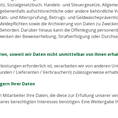
tz, Sozialgesetzbuch, Handels- und Steuergesetze, Allgem
benenfalls aufsichtsrechtliche oder andere behördliche V
itäts- und Altersprüfung, Betrugs- und Geldwäscheprävent
d Meldepflichten sowie die Archivierung von Daten zu Zweck
e Behörden. Darüber hinaus kann die Offenlegung persone
ecken der Beweiserhebung, Strafverfolgung oder Durchsetzu
ien, soweit wir Daten nicht unmittelbar von Ihnen erha
tleistungen erforderlich ist, verarbeiten wir von anderen U
nden / Lieferanten / Verbrauchern) zulässigerweise erha
gern Ihrer Daten
Mitarbeiter Ihre Daten, die diese zur Erfüllung unserer ver
s berechtigten Interesses benötigen. Eine Weitergabe Ihr